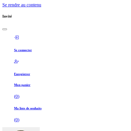
Se rendre au contenu
Invité
Se connecter
Enregistrer
Mon panier
(
0
)
Ma liste de souhaits
(
0
)