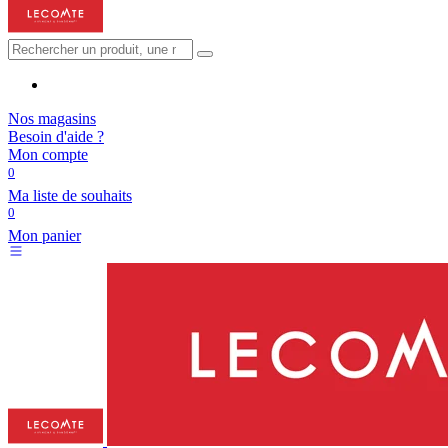
Nos magasins
Besoin d'aide ?
Mon compte
0
Ma liste de souhaits
0
Mon panier