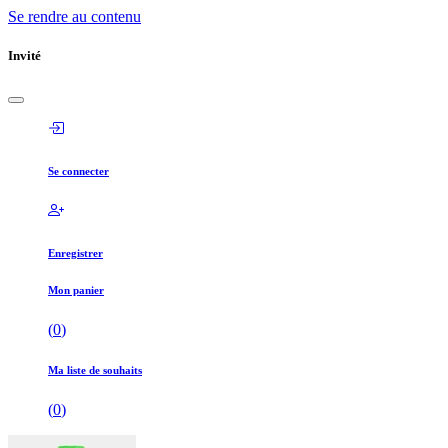
Se rendre au contenu
Invité
Se connecter
Enregistrer
Mon panier
(
0
)
Ma liste de souhaits
(
0
)