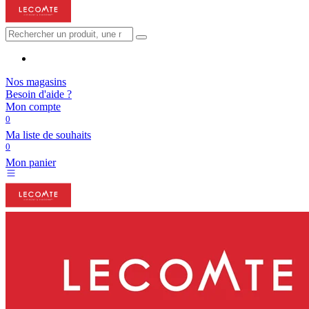
Nos magasins
Besoin d'aide ?
Mon compte
0
Ma liste de souhaits
0
Mon panier