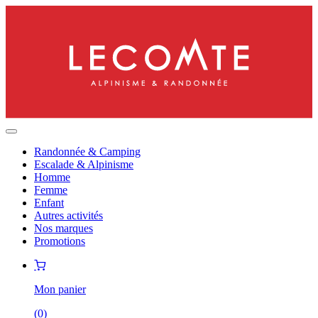
Randonnée & Camping
Escalade & Alpinisme
Homme
Femme
Enfant
Autres activités
Nos marques
Promotions
Mon panier
(
0
)