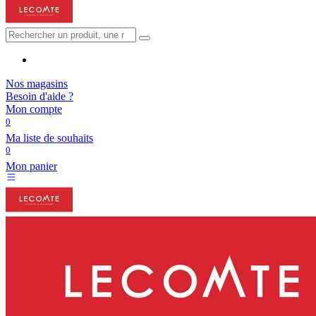
Nos magasins
Besoin d'aide ?
Mon compte
0
Ma liste de souhaits
0
Mon panier