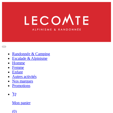
Randonnée & Camping
Escalade & Alpinisme
Homme
Femme
Enfant
Autres activités
Nos marques
Promotions
Mon panier
(
0
)