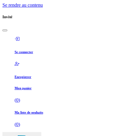
Se rendre au contenu
Invité
Se connecter
Enregistrer
Mon panier
(
0
)
Ma liste de souhaits
(
0
)