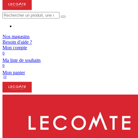
Nos magasins
Besoin d'aide ?
Mon compte
0
Ma liste de souhaits
0
Mon panier