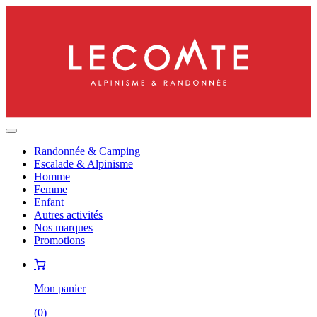
Randonnée & Camping
Escalade & Alpinisme
Homme
Femme
Enfant
Autres activités
Nos marques
Promotions
Mon panier
(
0
)