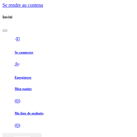
Se rendre au contenu
Invité
Se connecter
Enregistrer
Mon panier
(
0
)
Ma liste de souhaits
(
0
)