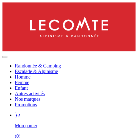
Randonnée & Camping
Escalade & Alpinisme
Homme
Femme
Enfant
Autres activités
Nos marques
Promotions
Mon panier
(
0
)