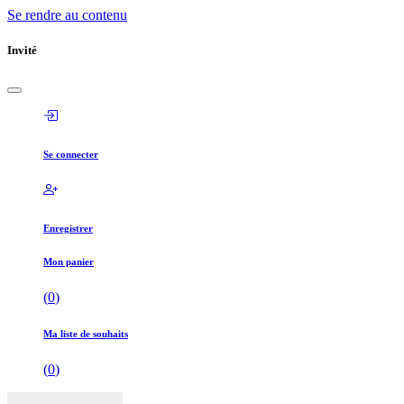
Se rendre au contenu
Invité
Se connecter
Enregistrer
Mon panier
(
0
)
Ma liste de souhaits
(
0
)