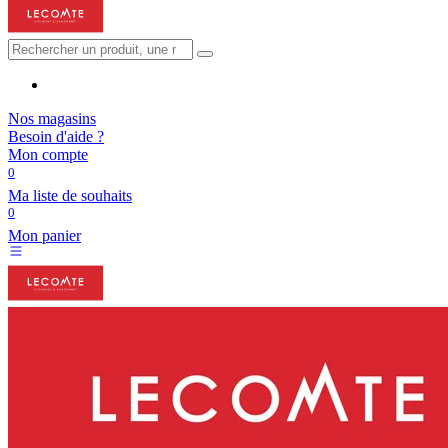
Nos magasins
Besoin d'aide ?
Mon compte
0
Ma liste de souhaits
0
Mon panier