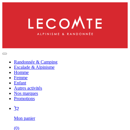
Randonnée & Camping
Escalade & Alpinisme
Homme
Femme
Enfant
Autres activités
Nos marques
Promotions
Mon panier
(
0
)