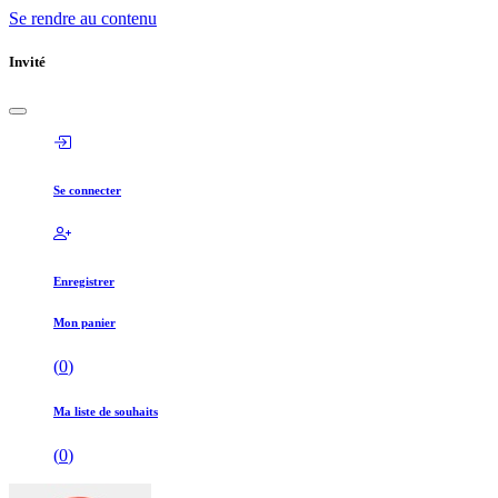
Se rendre au contenu
Invité
Se connecter
Enregistrer
Mon panier
(
0
)
Ma liste de souhaits
(
0
)