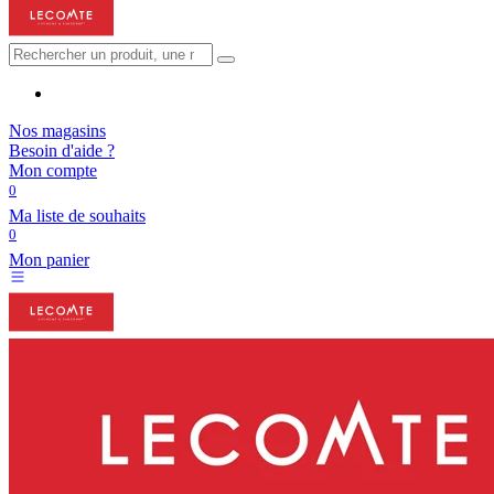
Nos magasins
Besoin d'aide ?
Mon compte
0
Ma liste de souhaits
0
Mon panier