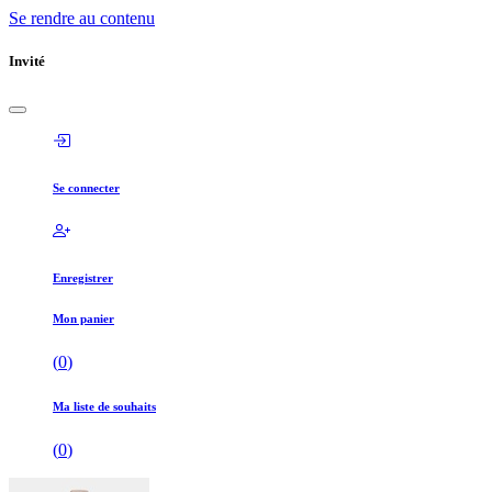
Se rendre au contenu
Invité
Se connecter
Enregistrer
Mon panier
(
0
)
Ma liste de souhaits
(
0
)