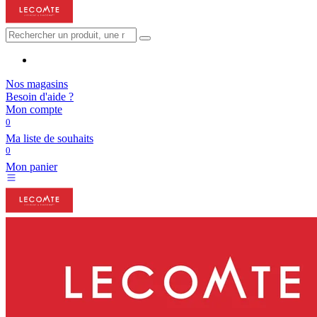
Nos magasins
Besoin d'aide ?
Mon compte
0
Ma liste de souhaits
0
Mon panier