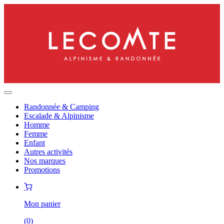
Randonnée & Camping
Escalade & Alpinisme
Homme
Femme
Enfant
Autres activités
Nos marques
Promotions
Mon panier
(
0
)