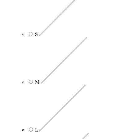
S
M
L