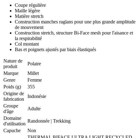
Coupe régulière
Maille légère
Matière stretch
Construction manches raglans pour une plus grande amplitude
de mouvement
Construction stretch, structure Bi-Face mesh pour l'aisance et
la respirabilité
Col montant
Bas et poignets ajustés par biais élastiqués
Nature de
Polaire
produit
Marque
Millet
Genre
Femme
Poids (g)
355
Origine de
Indonésie
fabrication
Groupe
Adulte
d'âge
Domaine
Randonnée
|
Trekking
d'utilisation
Capuche
Non
THERMAL BIFACE ULTRA LIGHT RECYCLED