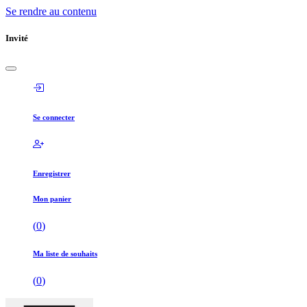
Se rendre au contenu
Invité
Se connecter
Enregistrer
Mon panier
(
0
)
Ma liste de souhaits
(
0
)