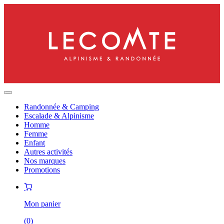
Randonnée & Camping
Escalade & Alpinisme
Homme
Femme
Enfant
Autres activités
Nos marques
Promotions
Mon panier
(
0
)