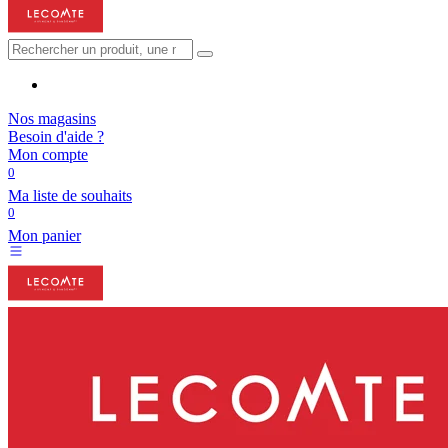
Nos magasins
Besoin d'aide ?
Mon compte
0
Ma liste de souhaits
0
Mon panier