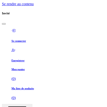
Se rendre au contenu
Invité
Se connecter
Enregistrer
Mon panier
(
0
)
Ma liste de souhaits
(
0
)