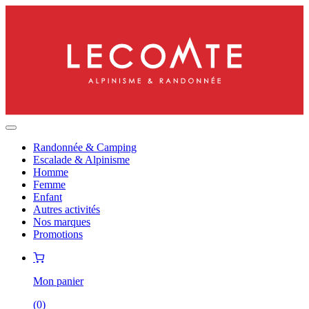
Randonnée & Camping
Escalade & Alpinisme
Homme
Femme
Enfant
Autres activités
Nos marques
Promotions
Mon panier
(
0
)