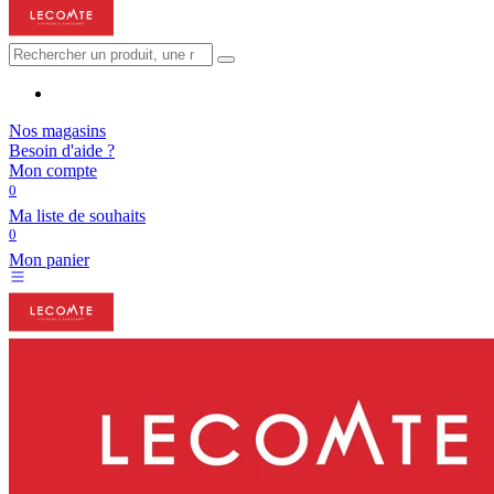
Nos magasins
Besoin d'aide ?
Mon compte
0
Ma liste de souhaits
0
Mon panier