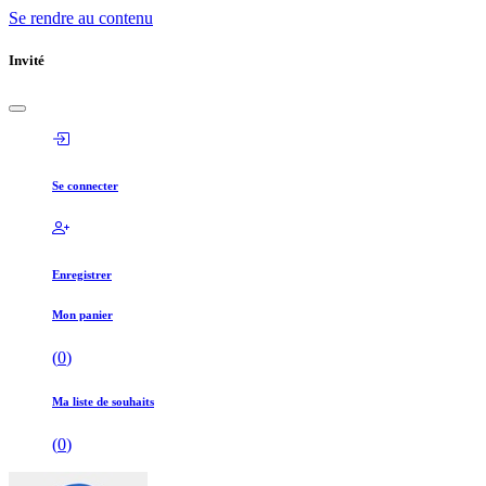
Se rendre au contenu
Invité
Se connecter
Enregistrer
Mon panier
(
0
)
Ma liste de souhaits
(
0
)