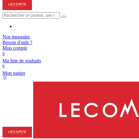
Nos magasins
Besoin d'aide ?
Mon compte
0
Ma liste de souhaits
0
Mon panier