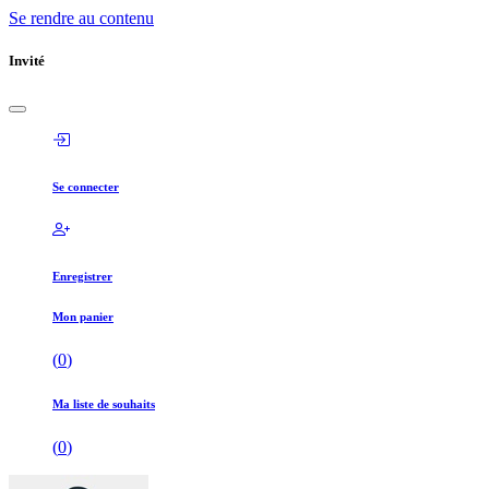
Se rendre au contenu
Invité
Se connecter
Enregistrer
Mon panier
(
0
)
Ma liste de souhaits
(
0
)