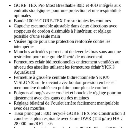
GORE-TEX Pro Most Breathable 80D et 40D intégrés aux
endroits stratégiques pour une protection et une respirabilité
optimales
Bande 100 % GORE-TEX Pro sur toutes les coutures
Capuche escamotable ajustable dans deux directions avec
stoppeurs de cordon dissimulés à l’intérieur, et réglage
possible d’une seule main
Visière rigide pour une protection renforcée contre les
intempéries
Manches articulées permettant de lever les bras sans aucune
restriction pour une grande liberté de mouvement
Fermetures éclair bidirectionnelles entièrement ventilées au
niveau des aisselles utilisant les fermetures éclair YKK®
AquaGuard
Fermeture à glissière centrale bidirectionnelle YKK®
VISLON® sur le devant avec bouton-pression en bas et
mentonnière doublée en polaire pour plus de confort
Poignets allongés avec crochet et boucle de réglage pour un
ajustement avec des gants ou des mitaines
Réglage bilatéral de l’ourlet arrière facilement manipulable
avec des moufles
Tissu principal : 80D recyclé GORE-TEX Pro Construction 3
couches la plus respirante avec Gore DWR (154 g/m²) HH :
28 000 mm/RET : <6