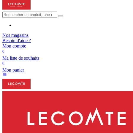
Nos magasins
Besoin d'aide ?
Mon compte
0
Ma liste de souhaits
0
Mon panier