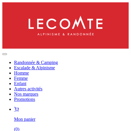
Randonnée & Camping
Escalade & Alpinisme
Homme
Femme
Enfant
Autres activités
Nos marques
Promotions
Mon panier
(
0
)