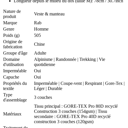
Longueur depuis le milieu du dos (taille M): 78cm / 30.7inch
Nature de
Veste & manteau
produit
Marque
Rab
Genre
Homme
Poids (g)
505
Origine de
Chine
fabrication
Groupe d'âge
Adulte
Domaine
Alpinisme
|
Randonnée
|
Trekking
|
Vie
d'utilisation
quotidienne
Imperméable
Oui
Capuche
Oui
Propriétés du
Imperméable
|
Coupe-vent
|
Respirant
|
Gore-Tex
|
textile
Léger
|
Durable
Type
3 couches
d'assemblage
Tissu principal : GORE-TEX Pro 80D recyclé
Construction 3 couches (154gsm) | Tissu
Matériaux
secondaire : GORE-TEX Pro 40D recyclé
construction 3 couches (120gsm)
Traitement de