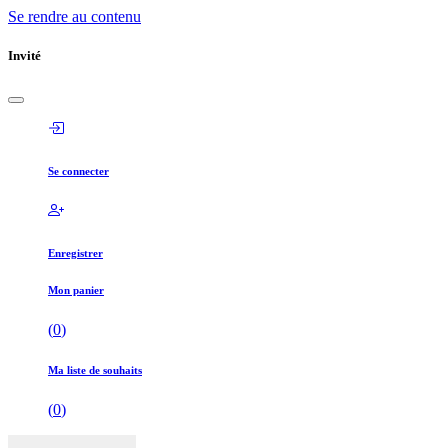
Se rendre au contenu
Invité
Se connecter
Enregistrer
Mon panier
(
0
)
Ma liste de souhaits
(
0
)