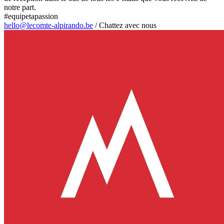
notre part.
#equipetapassion
hello@lecomte-alpirando.be
/
Chattez avec nous