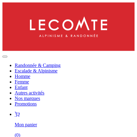
Randonnée & Camping
Escalade & Alpinisme
Homme
Femme
Enfant
Autres activités
Nos marques
Promotions
Mon panier
(
0
)