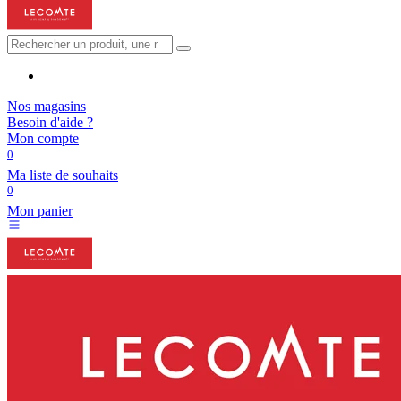
Nos magasins
Besoin d'aide ?
Mon compte
0
Ma liste de souhaits
0
Mon panier