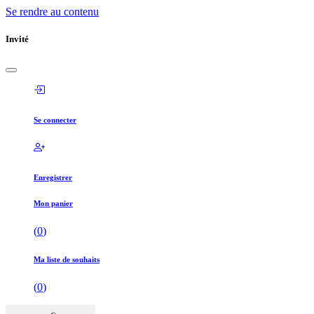
Se rendre au contenu
Invité
Se connecter
Enregistrer
Mon panier
(
0
)
Ma liste de souhaits
(
0
)