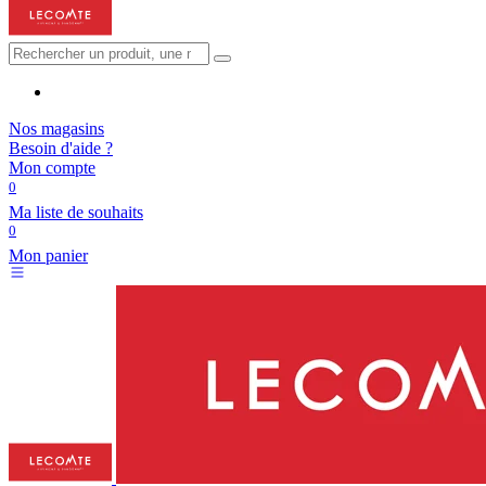
Nos magasins
Besoin d'aide ?
Mon compte
0
Ma liste de souhaits
0
Mon panier