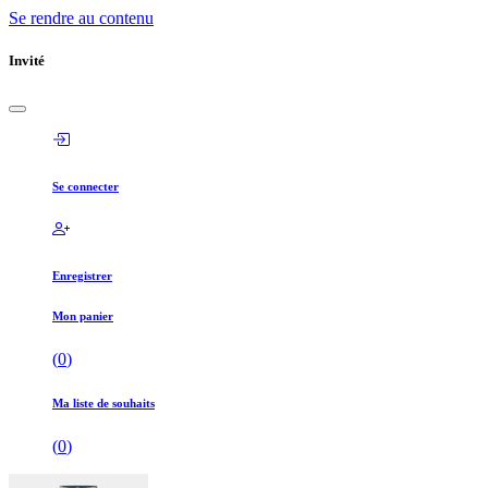
Se rendre au contenu
Invité
Se connecter
Enregistrer
Mon panier
(
0
)
Ma liste de souhaits
(
0
)