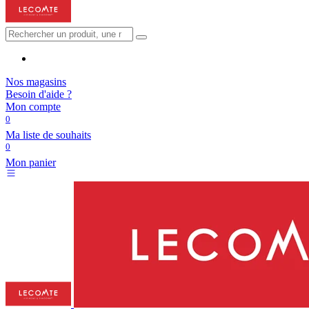
Nos magasins
Besoin d'aide ?
Mon compte
0
Ma liste de souhaits
0
Mon panier