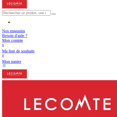
Nos magasins
Besoin d'aide ?
Mon compte
0
Ma liste de souhaits
0
Mon panier