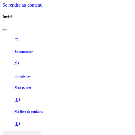
Se rendre au contenu
Invité
Se connecter
Enregistrer
Mon panier
(
0
)
Ma liste de souhaits
(
0
)