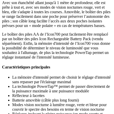
Avec son étanchéité allant jusqu'à 1 mètre de profondeur, elle est
prête à tout et, avec ses modes de vision nocturnes rouge, vert et
bleu, elle s'adapte à toutes les courses. Amovible, le boîtier des piles
se range facilement dans une poche pour préserver l’autonomie des
piles ; son câble long facilite l’accès aux deux poches isolantes
prévues pour un « mode polaire » en cas de températures basses.
Le boîtier des piles AA de l’Icon700 peut facilement être remplacé
par un boîtier des piles Icon Rechargeable Battery Pack (vendu
séparément). Enfin, la mémoire d'intensité de l’Icon700 vous donne
la possibilité de déterminer le niveau de luminosité que vous
souhaitez à l'allumage, de plus la technologie PowerTap permet un
réglage instantané de l'intensité lumineuse.
Caractéristiques principales
La mémoire d'intensité permet de choisir le réglage d'intensité
sans repasser par l'éclairage maximal
La technologie PowerTap™ permet de passer directement de
la puissance maximale à une puissance modulée
Réflecteur à facettes
Batterie amovible (câble plus long fourni)
Modes vision nocturne à lumière rouge, verte et bleue pour
couvrir le spectre des besoins en terme de vision nocturne
Réglages incluant la pleine puissance (en mode courte et