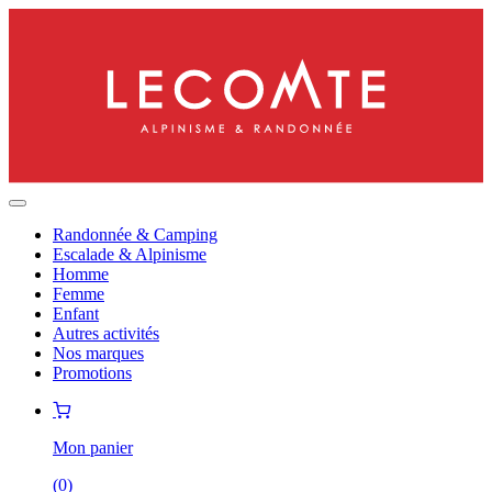
Randonnée & Camping
Escalade & Alpinisme
Homme
Femme
Enfant
Autres activités
Nos marques
Promotions
Mon panier
(
0
)