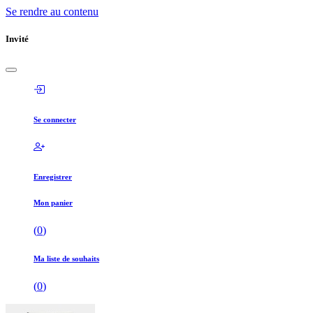
Se rendre au contenu
Invité
Se connecter
Enregistrer
Mon panier
(
0
)
Ma liste de souhaits
(
0
)