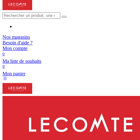
Nos magasins
Besoin d'aide ?
Mon compte
0
Ma liste de souhaits
0
Mon panier