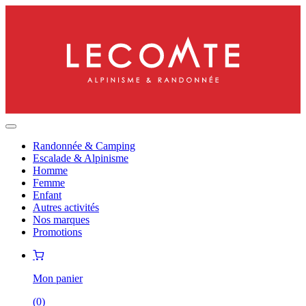
Randonnée & Camping
Escalade & Alpinisme
Homme
Femme
Enfant
Autres activités
Nos marques
Promotions
Mon panier
(
0
)