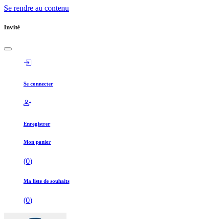
Se rendre au contenu
Invité
Se connecter
Enregistrer
Mon panier
(
0
)
Ma liste de souhaits
(
0
)