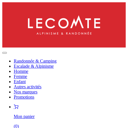
Randonnée & Camping
Escalade & Alpinisme
Homme
Femme
Enfant
Autres activités
Nos marques
Promotions
Mon panier
(
0
)