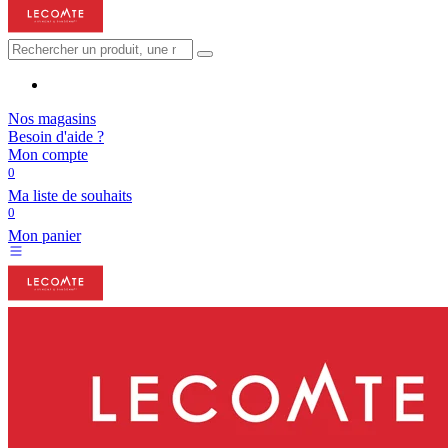
Nos magasins
Besoin d'aide ?
Mon compte
0
Ma liste de souhaits
0
Mon panier