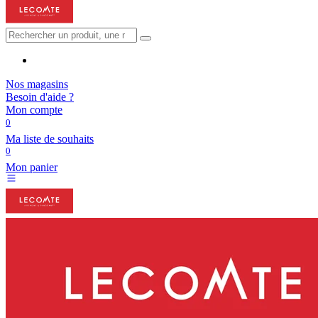
Nos magasins
Besoin d'aide ?
Mon compte
0
Ma liste de souhaits
0
Mon panier