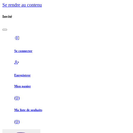
Se rendre au contenu
Invité
Se connecter
Enregistrer
Mon panier
(
0
)
Ma liste de souhaits
(
0
)