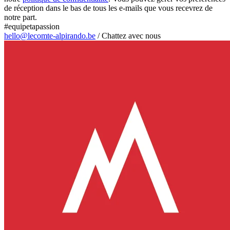
de réception dans le bas de tous les e-mails que vous recevrez de
notre part.
#equipetapassion
hello@lecomte-alpirando.be
/
Chattez avec nous