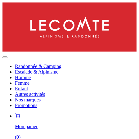
Randonnée & Camping
Escalade & Alpinisme
Homme
Femme
Enfant
Autres activités
Nos marques
Promotions
Mon panier
(
0
)