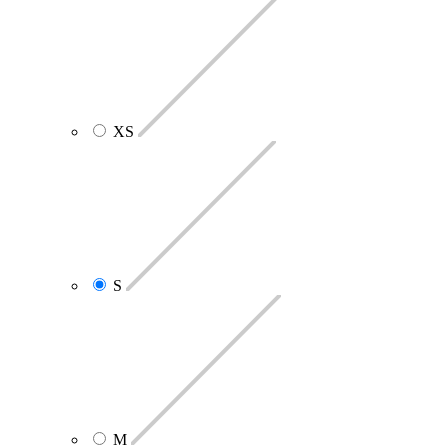
XS
S
M