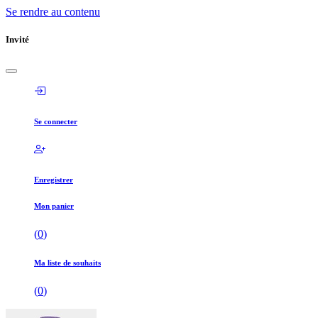
Se rendre au contenu
Invité
Se connecter
Enregistrer
Mon panier
(
0
)
Ma liste de souhaits
(
0
)