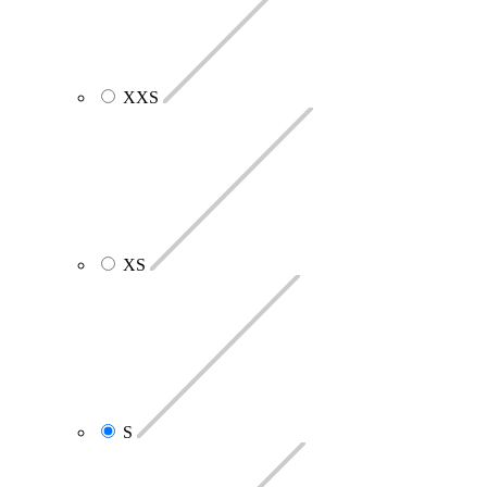
XXS
XS
S