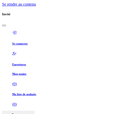
Se rendre au contenu
Invité
Se connecter
Enregistrer
Mon panier
(
0
)
Ma liste de souhaits
(
0
)