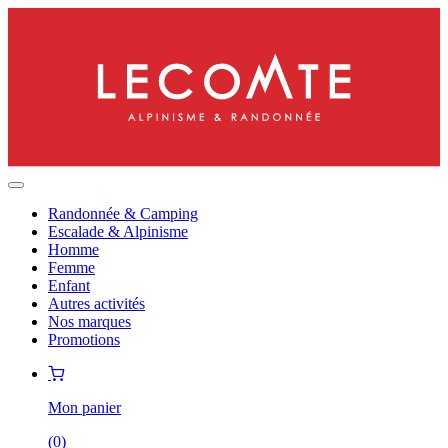
Randonnée & Camping
Escalade & Alpinisme
Homme
Femme
Enfant
Autres activités
Nos marques
Promotions
Mon panier
(
0
)