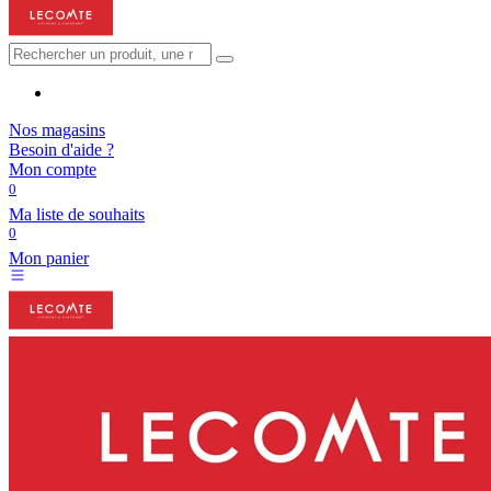
Nos magasins
Besoin d'aide ?
Mon compte
0
Ma liste de souhaits
0
Mon panier