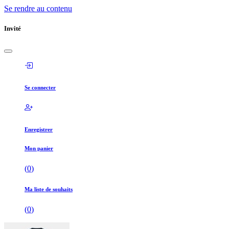
Se rendre au contenu
Invité
Se connecter
Enregistrer
Mon panier
(
0
)
Ma liste de souhaits
(
0
)