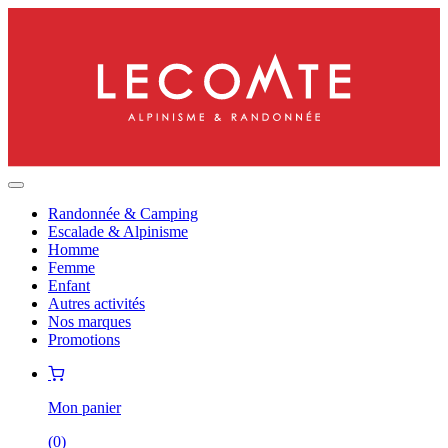
Randonnée & Camping
Escalade & Alpinisme
Homme
Femme
Enfant
Autres activités
Nos marques
Promotions
Mon panier
(
0
)