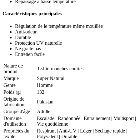
Repassage à basse température
Caractéristiques principales
Régulation de le température même mouillée
Anti-odeur
Durable
Protection UV naturelle
Ne gratte pas
Entretien facile
Nature de
T-shirt manches courtes
produit
Marque
Super Natural
Genre
Homme
Poids (g)
132
Origine de
Pakistan
fabrication
Groupe d'âge
Adulte
Domaine
Escalade
|
Randonnée
|
Entrainement
|
Multisport
|
d'utilisation
Vie quotidienne
Propriétés du
Respirant
|
Anti-UV
|
Léger
|
Séchage rapide
|
textile
Polyvalent
|
Durable