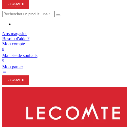
Nos magasins
Besoin d'aide ?
Mon compte
0
Ma liste de souhaits
0
Mon panier