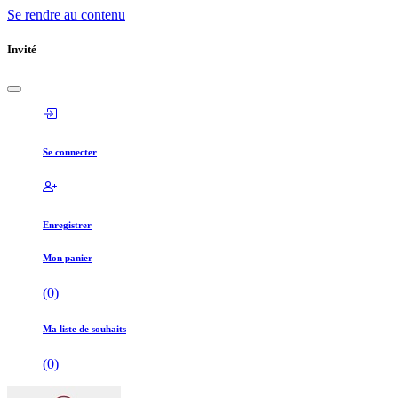
Se rendre au contenu
Invité
Se connecter
Enregistrer
Mon panier
(
0
)
Ma liste de souhaits
(
0
)