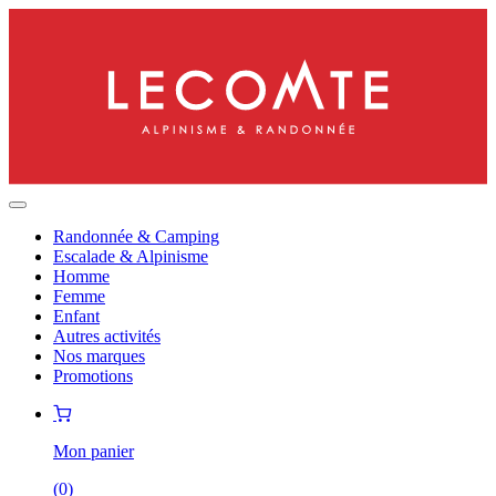
Randonnée & Camping
Escalade & Alpinisme
Homme
Femme
Enfant
Autres activités
Nos marques
Promotions
Mon panier
(
0
)