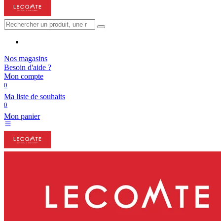
Nos magasins
Besoin d'aide ?
Mon compte
0
Ma liste de souhaits
0
Mon panier