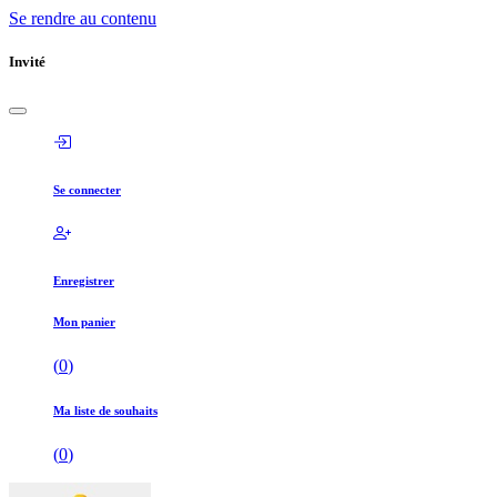
Se rendre au contenu
Invité
Se connecter
Enregistrer
Mon panier
(
0
)
Ma liste de souhaits
(
0
)