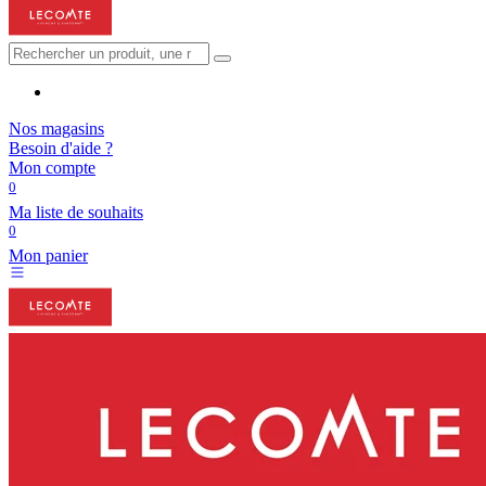
Nos magasins
Besoin d'aide ?
Mon compte
0
Ma liste de souhaits
0
Mon panier