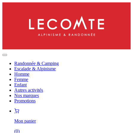
Randonnée & Camping
Escalade & Alpinisme
Homme
Femme
Enfant
Autres activités
Nos marques
Promotions
Mon panier
(
0
)