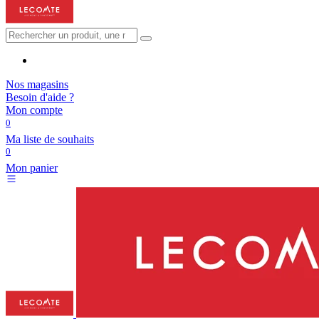
Nos magasins
Besoin d'aide ?
Mon compte
0
Ma liste de souhaits
0
Mon panier