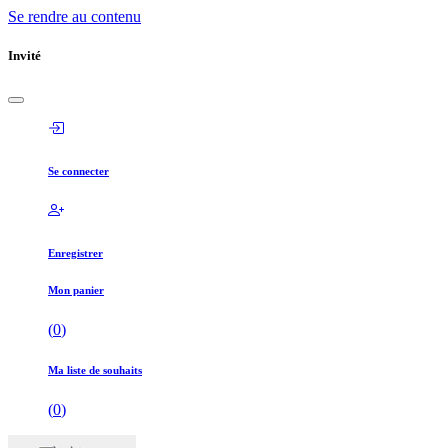
Se rendre au contenu
Invité
Se connecter
Enregistrer
Mon panier
(
0
)
Ma liste de souhaits
(
0
)