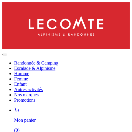
Randonnée & Camping
Escalade & Alpinisme
Homme
Femme
Enfant
Autres activités
Nos marques
Promotions
Mon panier
(
0
)