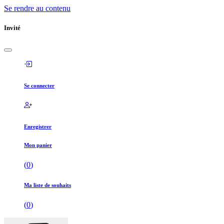
Se rendre au contenu
Invité
Se connecter
Enregistrer
Mon panier
(
0
)
Ma liste de souhaits
(
0
)