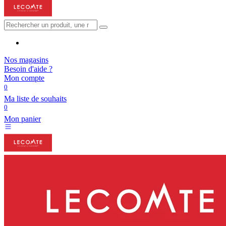
Nos magasins
Besoin d'aide ?
Mon compte
0
Ma liste de souhaits
0
Mon panier