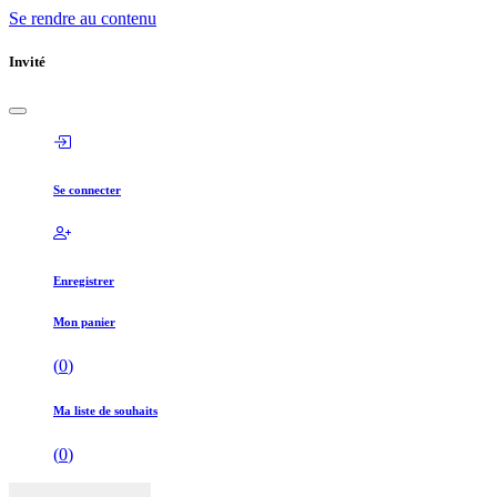
Se rendre au contenu
Invité
Se connecter
Enregistrer
Mon panier
(
0
)
Ma liste de souhaits
(
0
)