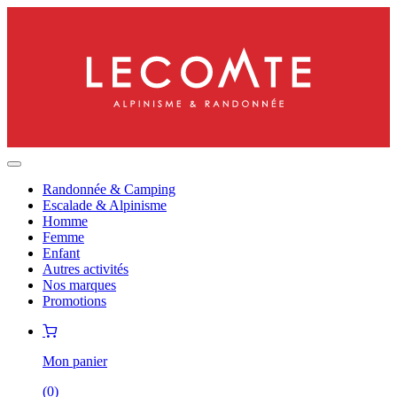
Randonnée & Camping
Escalade & Alpinisme
Homme
Femme
Enfant
Autres activités
Nos marques
Promotions
Mon panier
(
0
)