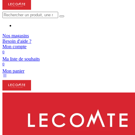
Nos magasins
Besoin d'aide ?
Mon compte
0
Ma liste de souhaits
0
Mon panier