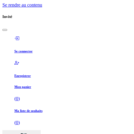
Se rendre au contenu
Invité
Se connecter
Enregistrer
Mon panier
(
0
)
Ma liste de souhaits
(
0
)