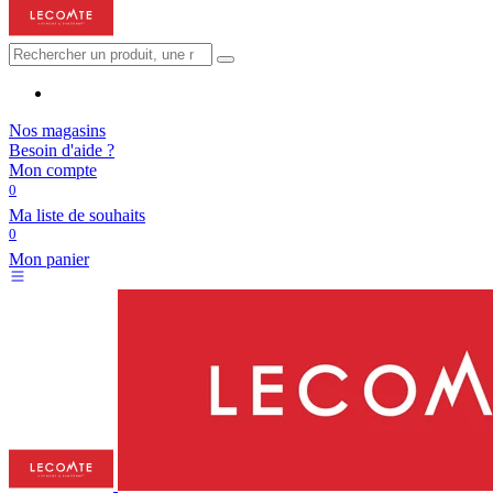
Nos magasins
Besoin d'aide ?
Mon compte
0
Ma liste de souhaits
0
Mon panier