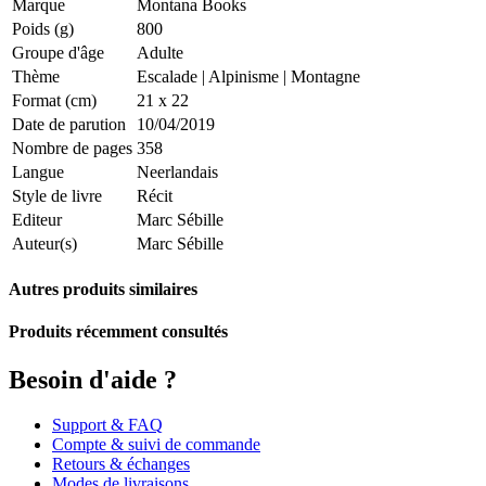
Marque
Montana Books
Poids (g)
800
Groupe d'âge
Adulte
Thème
Escalade
|
Alpinisme
|
Montagne
Format (cm)
21 x 22
Date de parution
10/04/2019
Nombre de pages
358
Langue
Neerlandais
Style de livre
Récit
Editeur
Marc Sébille
Auteur(s)
Marc Sébille
Autres produits similaires
Produits récemment consultés
Besoin d'aide ?
Support & FAQ
Compte & suivi de commande
Retours & échanges
Modes de livraisons