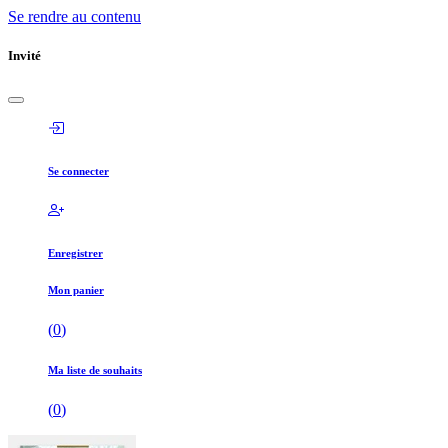
Se rendre au contenu
Invité
Se connecter
Enregistrer
Mon panier
(
0
)
Ma liste de souhaits
(
0
)