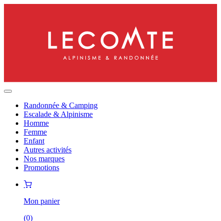
Randonnée & Camping
Escalade & Alpinisme
Homme
Femme
Enfant
Autres activités
Nos marques
Promotions
Mon panier
(
0
)