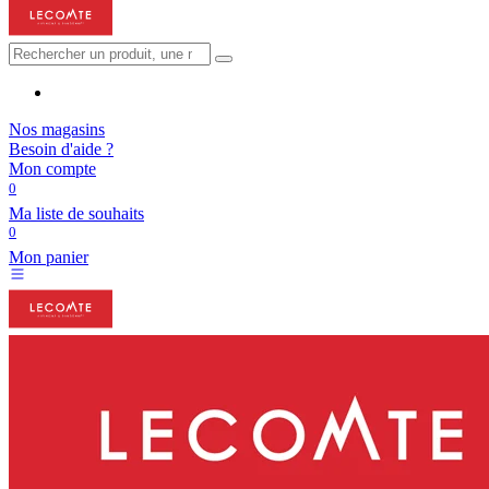
Nos magasins
Besoin d'aide ?
Mon compte
0
Ma liste de souhaits
0
Mon panier