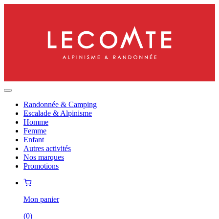
Randonnée & Camping
Escalade & Alpinisme
Homme
Femme
Enfant
Autres activités
Nos marques
Promotions
Mon panier
(
0
)