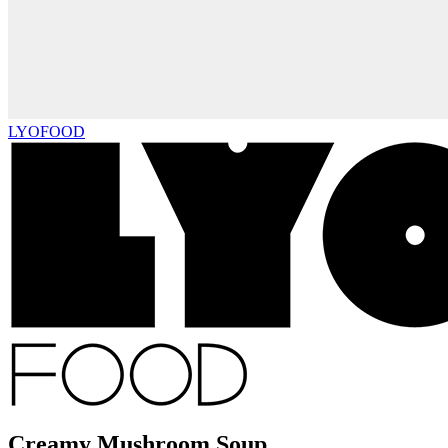
LYOFOOD
Creamy Mushroom Soup