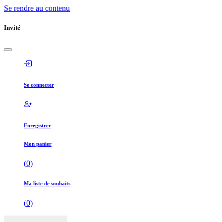
Se rendre au contenu
Invité
Se connecter
Enregistrer
Mon panier
(
0
)
Ma liste de souhaits
(
0
)