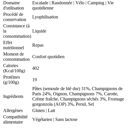
Domaine
Escalade
|
Randonnée
|
Vélo
|
Camping
|
Vie
d'utilisation
quotidienne
Procédé de
Lyophilisation
conservation
Consistance (à
la
Liquide
consommation)
Effet
Repas
nutritionnel
Moment de
Confort quotidien
consommation
Calories
402
(Kcal/100g)
Protéines
19
(g/100g)
Pâtes (semoule de blé dur) 31%, Champignons de
Paris 24%, Oignon, Champignons 7%, Carotte,
Ingrédients
Crème fraîche, Champignons séchés 3%, Fromage
gorgonzola (AOP) 3%, Persil, Sel
Allergènes
Gluten
|
Lait
Compatibilité
Végétarien
|
Sans lactose
alimentaire