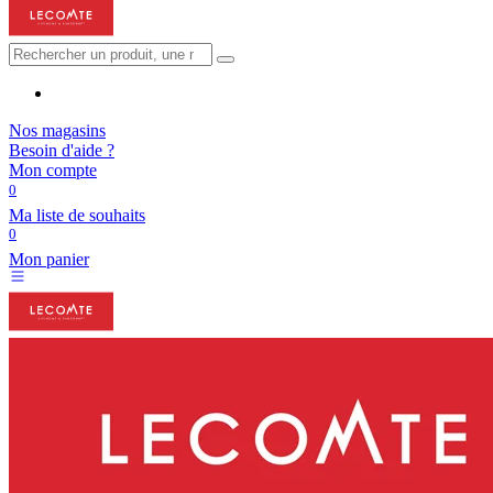
Nos magasins
Besoin d'aide ?
Mon compte
0
Ma liste de souhaits
0
Mon panier