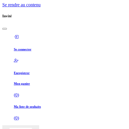
Se rendre au contenu
Invité
Se connecter
Enregistrer
Mon panier
(
0
)
Ma liste de souhaits
(
0
)