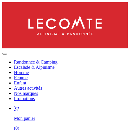
Randonnée & Camping
Escalade & Alpinisme
Homme
Femme
Enfant
Autres activités
Nos marques
Promotions
Mon panier
(
0
)