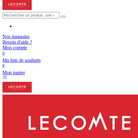
Nos magasins
Besoin d'aide ?
Mon compte
0
Ma liste de souhaits
0
Mon panier