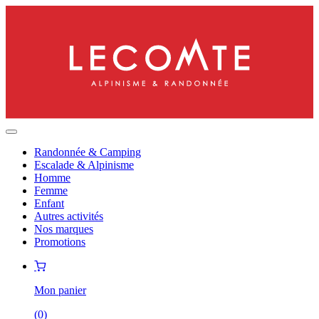
Randonnée & Camping
Escalade & Alpinisme
Homme
Femme
Enfant
Autres activités
Nos marques
Promotions
Mon panier
(
0
)