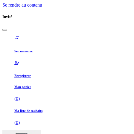
Se rendre au contenu
Invité
Se connecter
Enregistrer
Mon panier
(
0
)
Ma liste de souhaits
(
0
)