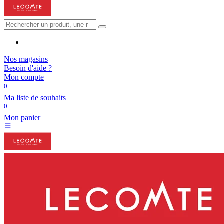
Nos magasins
Besoin d'aide ?
Mon compte
0
Ma liste de souhaits
0
Mon panier