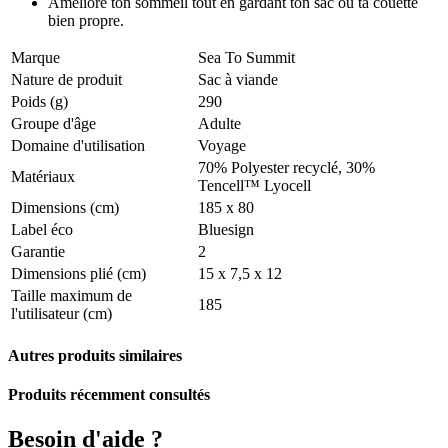
Améliore ton sommeil tout en gardant ton sac ou ta couette
bien propre.
Marque
Sea To Summit
Nature de produit
Sac à viande
Poids (g)
290
Groupe d'âge
Adulte
Domaine d'utilisation
Voyage
70% Polyester recyclé, 30%
Matériaux
Tencell™ Lyocell
Dimensions (cm)
185 x 80
Label éco
Bluesign
Garantie
2
Dimensions plié (cm)
15 x 7,5 x 12
Taille maximum de
185
l'utilisateur (cm)
Autres produits similaires
Produits récemment consultés
Besoin d'aide ?