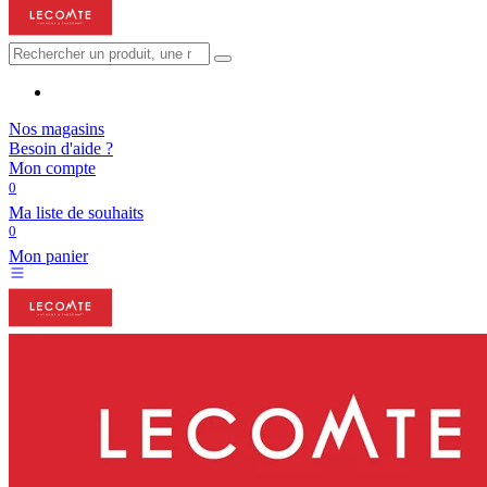
Nos magasins
Besoin d'aide ?
Mon compte
0
Ma liste de souhaits
0
Mon panier