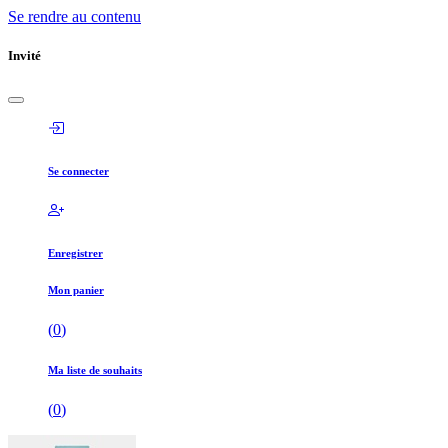
Se rendre au contenu
Invité
Se connecter
Enregistrer
Mon panier
(
0
)
Ma liste de souhaits
(
0
)