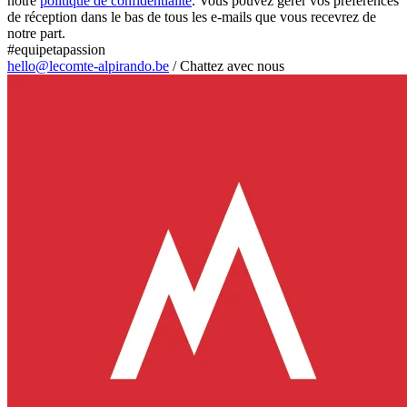
notre
politique de confidentialité
. Vous pouvez gérer vos préférences
de réception dans le bas de tous les e-mails que vous recevrez de
notre part.
#equipetapassion
hello@lecomte-alpirando.be
/
Chattez avec nous