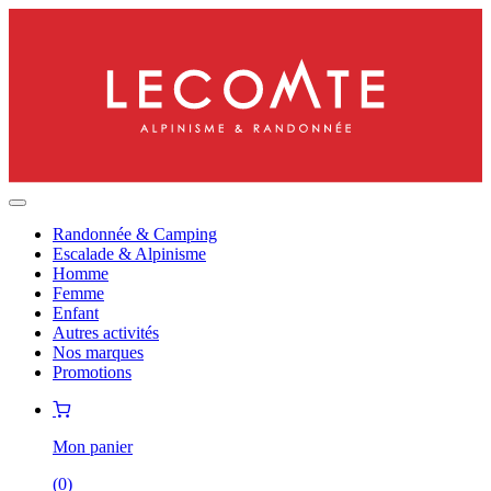
Randonnée & Camping
Escalade & Alpinisme
Homme
Femme
Enfant
Autres activités
Nos marques
Promotions
Mon panier
(
0
)