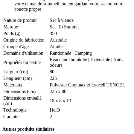
votre climat de sommeil tout en gardant votre sac ou votre
couette propre
Nature de produit
Sac à viande
Marque
Sea To Summit
Poids (g)
350
Origine de fabrication
Australie
Groupe d'âge
Adulte
Domaine d'utilisation
Randonnée
|
Camping
Évacuant l'humidité
|
Extensible
|
Anti-
Propriétés du textile
odeurs
Largeur (cm)
80
Longueur (cm)
225
Matériaux
Polyester Coolmax et Lyocell TENCEL
Dimensions (cm)
225 x 80
Dimensions emballé
18 x 8 x 13
(cm)
Technologie
HeiQ
Garantie
2
Autres produits similaires