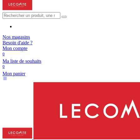
Nos magasins
Besoin d'aide ?
Mon compte
0
Ma liste de souhaits
0
Mon panier