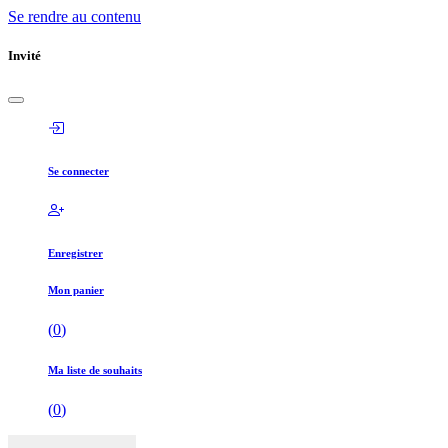
Se rendre au contenu
Invité
Se connecter
Enregistrer
Mon panier
(
0
)
Ma liste de souhaits
(
0
)