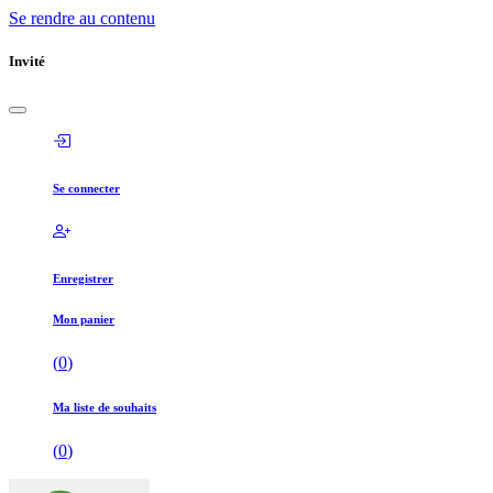
Se rendre au contenu
Invité
Se connecter
Enregistrer
Mon panier
(
0
)
Ma liste de souhaits
(
0
)