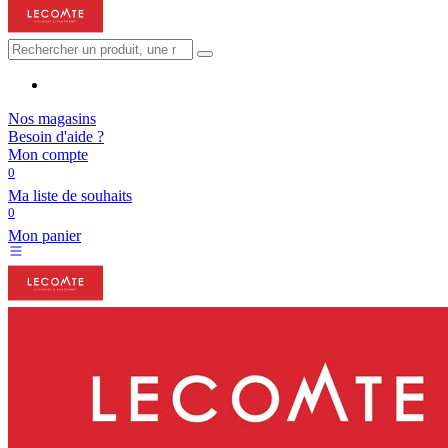
Nos magasins
Besoin d'aide ?
Mon compte
0
Ma liste de souhaits
0
Mon panier