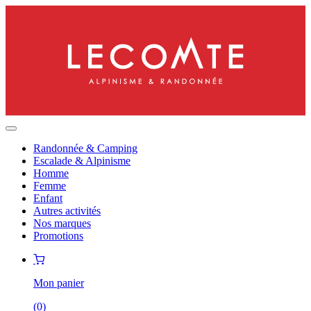
Randonnée & Camping
Escalade & Alpinisme
Homme
Femme
Enfant
Autres activités
Nos marques
Promotions
Mon panier
(
0
)