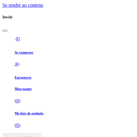
Se rendre au contenu
Invité
Se connecter
Enregistrer
Mon panier
(
0
)
Ma liste de souhaits
(
0
)