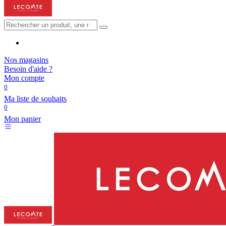
Nos magasins
Besoin d'aide ?
Mon compte
0
Ma liste de souhaits
0
Mon panier