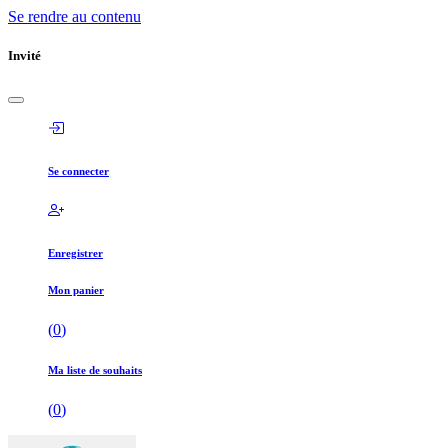
Se rendre au contenu
Invité
Se connecter
Enregistrer
Mon panier
(
0
)
Ma liste de souhaits
(
0
)