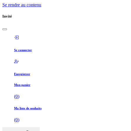
Se rendre au contenu
Invité
Se connecter
Enregistrer
Mon panier
(
0
)
Ma liste de souhaits
(
0
)