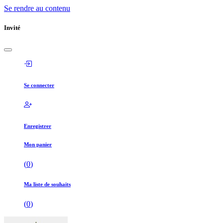
Se rendre au contenu
Invité
Se connecter
Enregistrer
Mon panier
(
0
)
Ma liste de souhaits
(
0
)