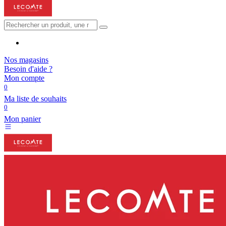
Nos magasins
Besoin d'aide ?
Mon compte
0
Ma liste de souhaits
0
Mon panier