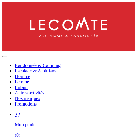
Randonnée & Camping
Escalade & Alpinisme
Homme
Femme
Enfant
Autres activités
Nos marques
Promotions
Mon panier
(
0
)