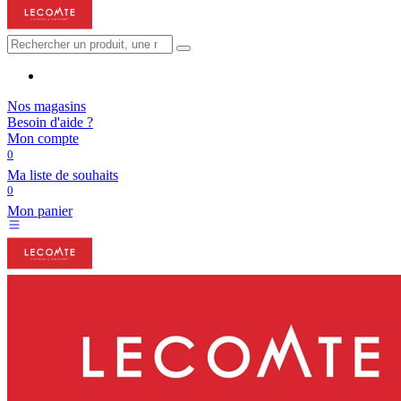
Nos magasins
Besoin d'aide ?
Mon compte
0
Ma liste de souhaits
0
Mon panier