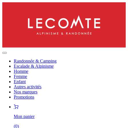
Randonnée & Camping
Escalade & Alpinisme
Homme
Femme
Enfant
Autres activités
Nos marques
Promotions
Mon panier
(
0
)