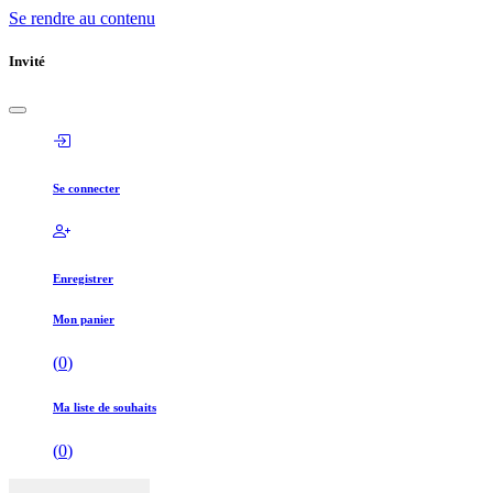
Se rendre au contenu
Invité
Se connecter
Enregistrer
Mon panier
(
0
)
Ma liste de souhaits
(
0
)