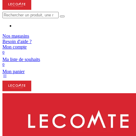
Nos magasins
Besoin d'aide ?
Mon compte
0
Ma liste de souhaits
0
Mon panier