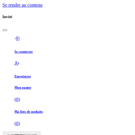
Se rendre au contenu
Invité
Se connecter
Enregistrer
Mon panier
(
0
)
Ma liste de souhaits
(
0
)