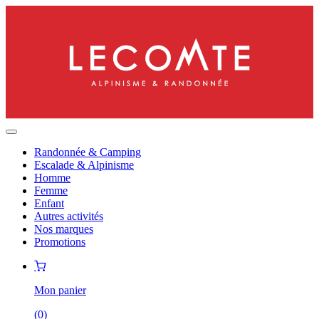
Randonnée & Camping
Escalade & Alpinisme
Homme
Femme
Enfant
Autres activités
Nos marques
Promotions
Mon panier
(
0
)