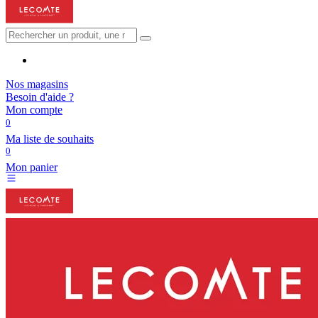
Nos magasins
Besoin d'aide ?
Mon compte
0
Ma liste de souhaits
0
Mon panier