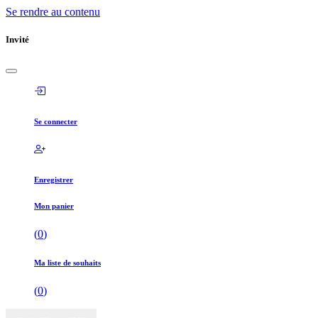
Se rendre au contenu
Invité
Se connecter
Enregistrer
Mon panier
(
0
)
Ma liste de souhaits
(
0
)