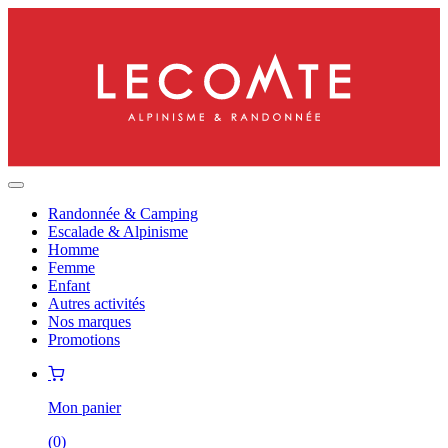
Randonnée & Camping
Escalade & Alpinisme
Homme
Femme
Enfant
Autres activités
Nos marques
Promotions
Mon panier
(
0
)