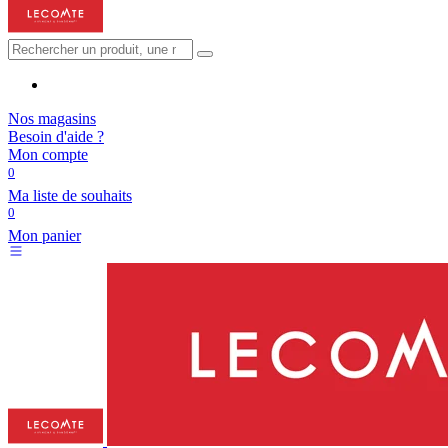
Nos magasins
Besoin d'aide ?
Mon compte
0
Ma liste de souhaits
0
Mon panier