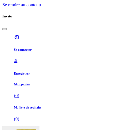
Se rendre au contenu
Invité
Se connecter
Enregistrer
Mon panier
(
0
)
Ma liste de souhaits
(
0
)