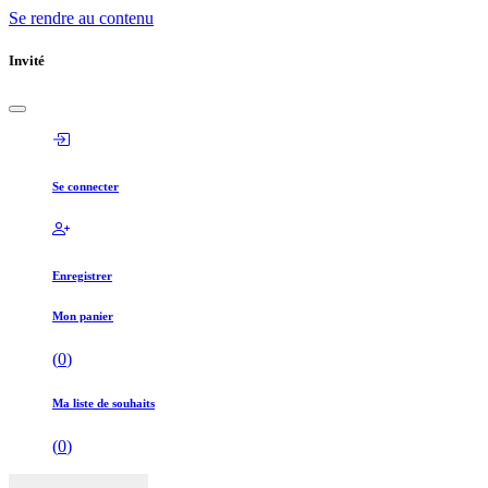
Se rendre au contenu
Invité
Se connecter
Enregistrer
Mon panier
(
0
)
Ma liste de souhaits
(
0
)