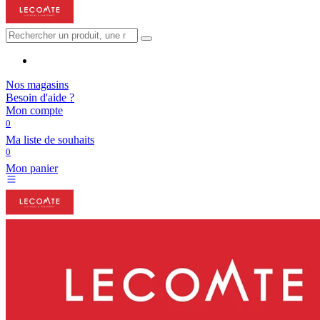
Nos magasins
Besoin d'aide ?
Mon compte
0
Ma liste de souhaits
0
Mon panier