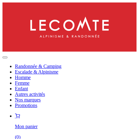
Randonnée & Camping
Escalade & Alpinisme
Homme
Femme
Enfant
Autres activités
Nos marques
Promotions
Mon panier
(
0
)