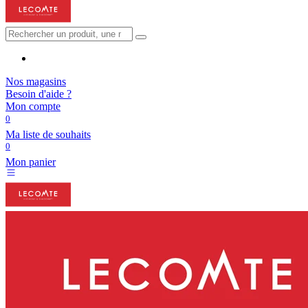
Nos magasins
Besoin d'aide ?
Mon compte
0
Ma liste de souhaits
0
Mon panier