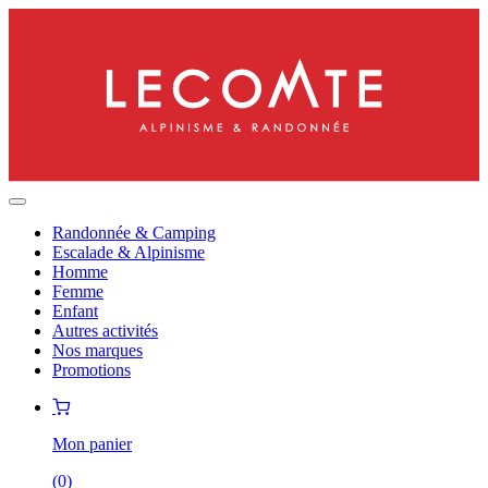
Randonnée & Camping
Escalade & Alpinisme
Homme
Femme
Enfant
Autres activités
Nos marques
Promotions
Mon panier
(
0
)