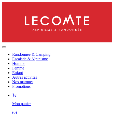
Randonnée & Camping
Escalade & Alpinisme
Homme
Femme
Enfant
Autres activités
Nos marques
Promotions
Mon panier
(
0
)