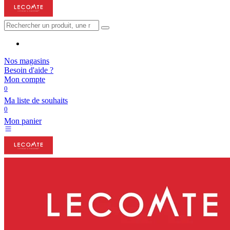
Nos magasins
Besoin d'aide ?
Mon compte
0
Ma liste de souhaits
0
Mon panier