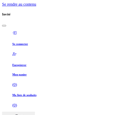
Se rendre au contenu
Invité
Se connecter
Enregistrer
Mon panier
(
0
)
Ma liste de souhaits
(
0
)