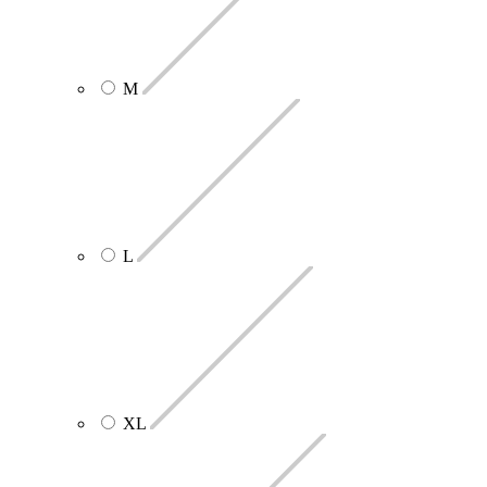
M
L
XL