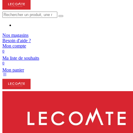
Nos magasins
Besoin d'aide ?
Mon compte
0
Ma liste de souhaits
0
Mon panier