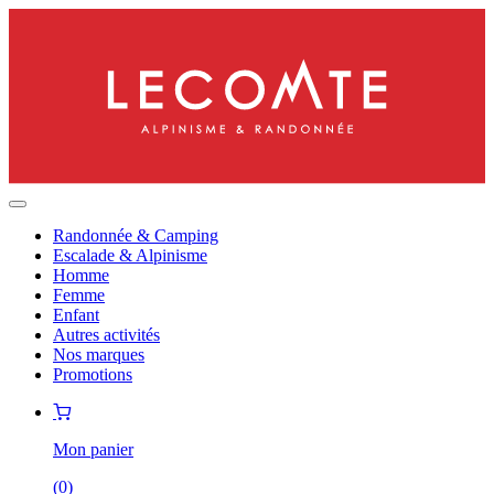
Randonnée & Camping
Escalade & Alpinisme
Homme
Femme
Enfant
Autres activités
Nos marques
Promotions
Mon panier
(
0
)