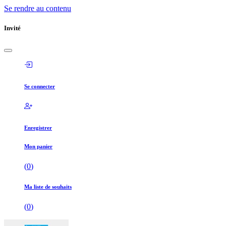
Se rendre au contenu
Invité
Se connecter
Enregistrer
Mon panier
(
0
)
Ma liste de souhaits
(
0
)