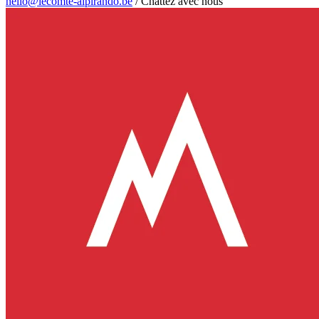
hello@lecomte-alpirando.be
/
Chattez avec nous