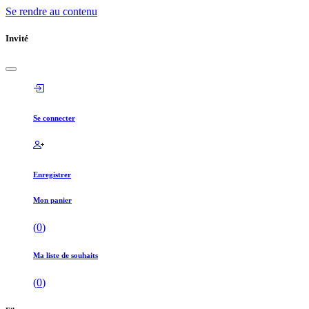
Se rendre au contenu
Invité
Se connecter
Enregistrer
Mon panier
(
0
)
Ma liste de souhaits
(
0
)