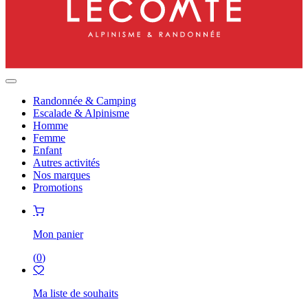
Randonnée & Camping
Escalade & Alpinisme
Homme
Femme
Enfant
Autres activités
Nos marques
Promotions
Mon panier
(
0
)
Ma liste de souhaits