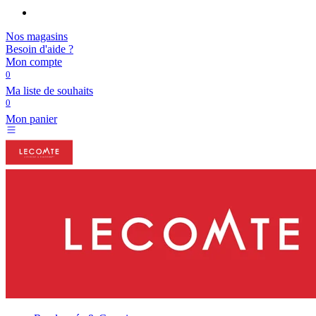
Nos magasins
Besoin d'aide ?
Mon compte
0
Ma liste de souhaits
0
Mon panier