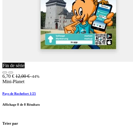
Fin de série
6,70
€
12,00
€
-44%
Mini-Planet
Pays de Rochefort 1/25
Affichage
8
de 8 Résultats
Trier par