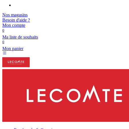
Nos magasins
Besoin d'aide ?
Mon compte
0
Ma liste de souhaits
0
Mon panier