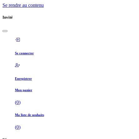
Se rendre au contenu
Invité
Se connecter
Enregistrer
Mon panier
(
0
)
Ma liste de souhaits
(
0
)