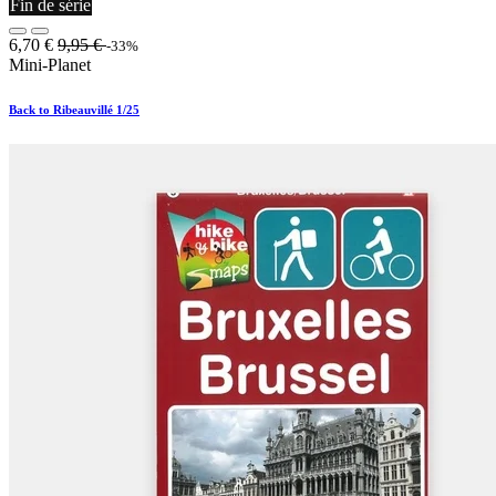
Fin de série
6,70
€
9,95
€
-33%
Mini-Planet
Back to Ribeauvillé 1/25