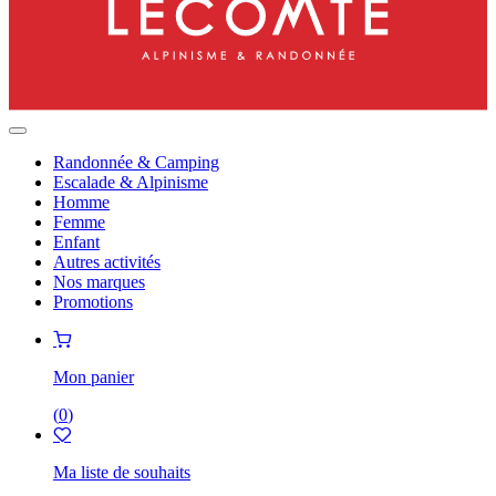
Randonnée & Camping
Escalade & Alpinisme
Homme
Femme
Enfant
Autres activités
Nos marques
Promotions
Mon panier
(
0
)
Ma liste de souhaits