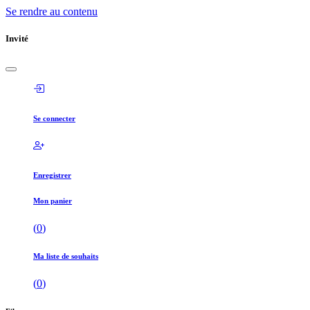
Se rendre au contenu
Invité
Se connecter
Enregistrer
Mon panier
(
0
)
Ma liste de souhaits
(
0
)