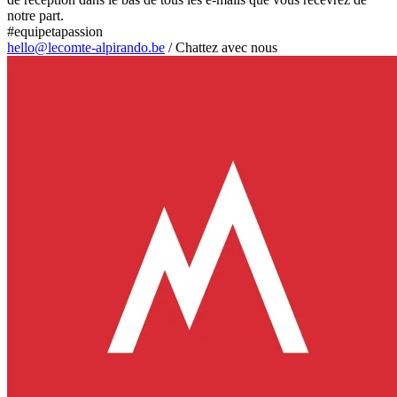
notre part.
#equipetapassion
hello@lecomte-alpirando.be
/
Chattez avec nous