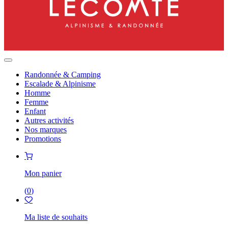
Randonnée & Camping
Escalade & Alpinisme
Homme
Femme
Enfant
Autres activités
Nos marques
Promotions
Mon panier
(
0
)
Ma liste de souhaits