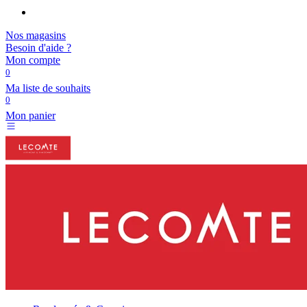
Nos magasins
Besoin d'aide ?
Mon compte
0
Ma liste de souhaits
0
Mon panier