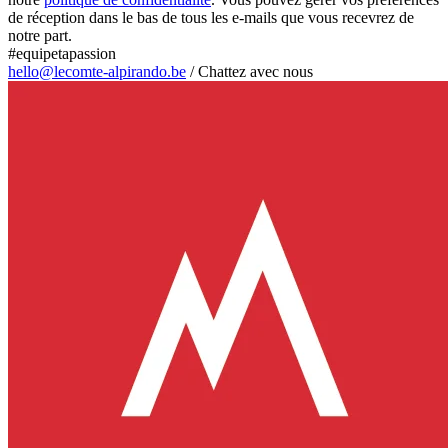
de réception dans le bas de tous les e-mails que vous recevrez de
notre part.
#equipetapassion
hello@lecomte-alpirando.be
/
Chattez avec nous