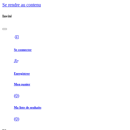
Se rendre au contenu
Invité
Se connecter
Enregistrer
Mon panier
(
0
)
Ma liste de souhaits
(
0
)