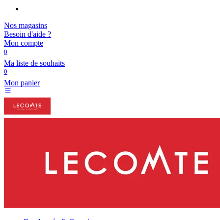
Nos magasins
Besoin d'aide ?
Mon compte
0
Ma liste de souhaits
0
Mon panier