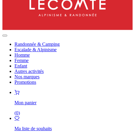
Randonnée & Camping
Escalade & Alpinisme
Homme
Femme
Enfant
Autres activités
Nos marques
Promotions
Mon panier
(
0
)
Ma liste de souhaits